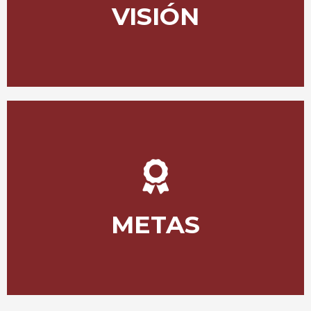
VISIÓN
transporte de pasajeros, atendiendo la demanda que
Ser siempre la pionera en la modernización del
unidades Coche Cama con la última tecnología.
Guayaquil, contando para ello en lo futuro con
de América con rutas directas desde Tulcán, Quito y
son a los países vecinos de Colombia, Perú y el resto
METAS
Establecer rutas hacia destinos internacionales como