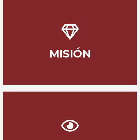
sentirnos bien.
buena labor por una buena causa, servir bien para
bienestar en los que conformamos esta empresa. Una
al usuario, la seguridad, eficiencia y cumplimiento el
en el país y fuera de él, buscando con el buen servicio
MISIÓN
ser la pionera en el servicio de trasporte de Pasajeros
Internacional tiene como objetivo desde su creación
La Cooperativa de Transportes Panamericana
comodidad que se requiere.
a nivel nacional e internacional con la mejor flota y la
tecnología de punta, llegando cada vez a más destinos
la sociedad propone en esta clase se servicio, con