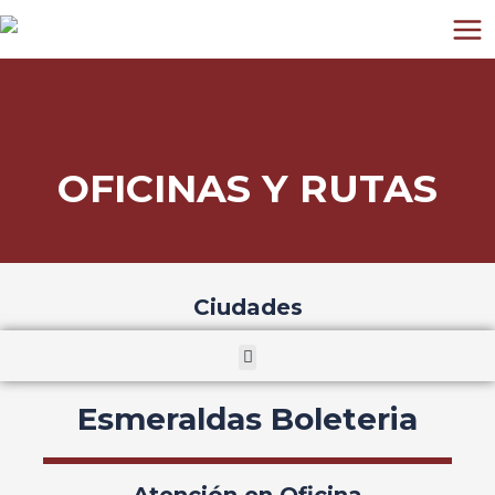
Ir
MAI
al
ME
contenido
OFICINAS Y RUTAS
Ciudades
Menu
Esmeraldas Boleteria
Atención en Oficina