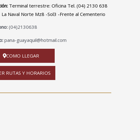
ción:
Terminal terrestre: Oficina Tel. (04) 2130 638
a. La Naval Norte Mz8 -Sol3 -Frente al Cementerio
ono:
(04)2130638
o:
pana-guayaquil@hotmail.com
COMO LLEGAR
ER RUTAS Y HORARIOS