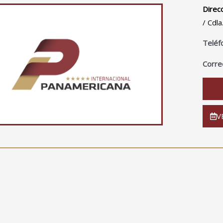
Direc
/ Cdl
Teléf
Corre
V