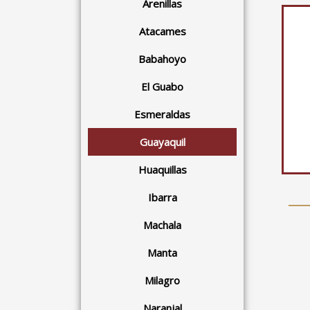
Arenillas
Atacames
Babahoyo
El Guabo
Esmeraldas
Guayaquil
Huaquillas
Ibarra
Machala
Manta
Milagro
Naranjal