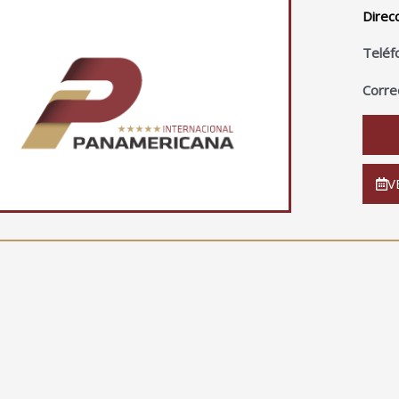
Direc
Teléf
Corre
V