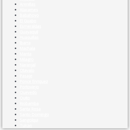
Arenillas
Atacames
Babahoyo
El Guabo
Esmeraldas
Guayaquil
Huaquillas
Ibarra
Machala
Manta
Milagro
Naranjal
Otavalo
Pasaje
Ponce Enriquez
Portoviejo
Quevedo
Quito
Riobamba
Santa Rosa
Santo Domingo
Sangolqui
Tulcan