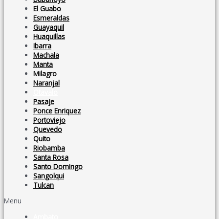
El Guabo
Esmeraldas
Guayaquil
Huaquillas
Ibarra
Machala
Manta
Milagro
Naranjal
Otavalo
Pasaje
Ponce Enriquez
Portoviejo
Quevedo
Quito
Riobamba
Santa Rosa
Santo Domingo
Sangolqui
Tulcan
Menu
Ambato